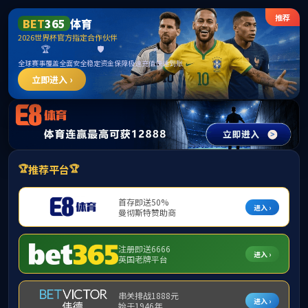
******
9728太阳集团 - 9728见好就收才是赢
欢迎访问9728太阳集团,9728见好
学校主页
学院首页
学