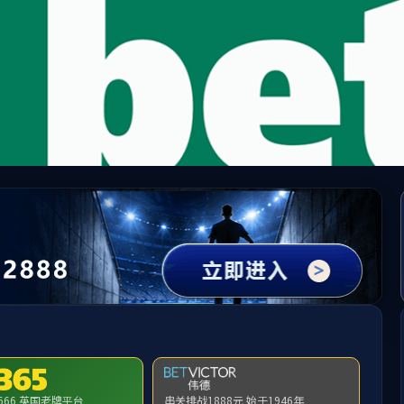
9728太阳集团 - 9728见好就收才是赢
9728见好就收才是赢网站！
今天是：
2026年8月7日 星期五
页
学院概况
9728见好就收
学科建设
本科生教育
才是赢